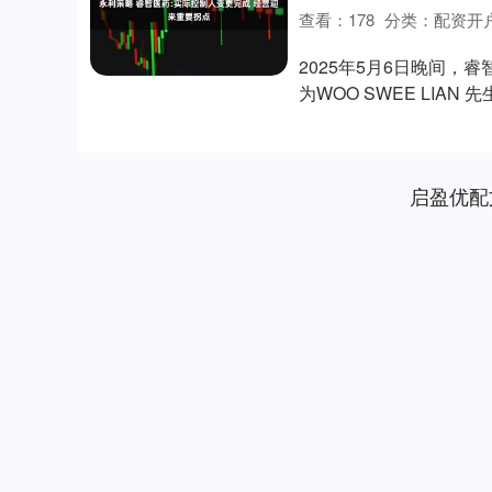
查看：
178
分类：
配资开
2025年5月6日晚间，睿
为WOO SWEE LIAN
启盈优配
深证成指
14110.12
.92
0.57%
-34.08
-0