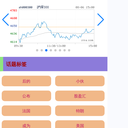
话题标签
后的
小伙
公布
股盈汇
法国
特朗
成为
美国