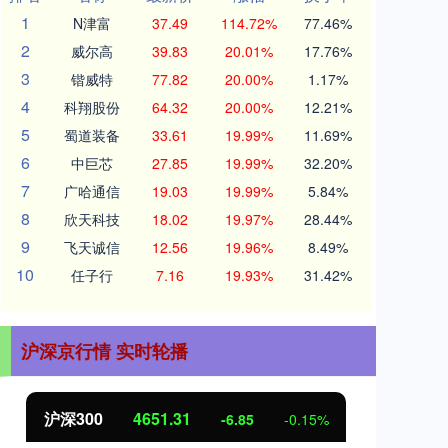
1
N津富
37.49
114.72%
77.46%
2
威尔高
39.83
20.01%
17.76%
3
锴威特
77.82
20.00%
1.17%
4
科翔股份
64.32
20.00%
12.21%
5
蜀道装备
33.61
19.99%
11.69%
6
中巨芯
27.85
19.99%
32.20%
7
广哈通信
19.03
19.99%
5.84%
8
欣天科技
18.02
19.97%
28.44%
9
飞天诚信
12.56
19.96%
8.49%
10
任子行
7.16
19.93%
31.42%
沪深京行情 实时轮播
北证50
1122.88
创
3.42
0.30%