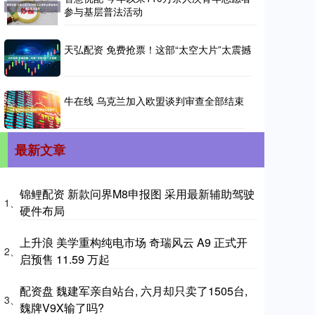
参与基层普法活动
天弘配资 免费抢票！这部“太空大片”太震撼
牛在线 乌克兰加入欧盟谈判审查全部结束
最新文章
锦鲤配资 新款问界M8申报图 采用最新辅助驾驶
1、
硬件布局
上升浪 美学重构纯电市场 奇瑞风云 A9 正式开
2、
启预售 11.59 万起
配资盘 魏建军亲自站台, 六月却只卖了1505台,
3、
魏牌V9X输了吗?