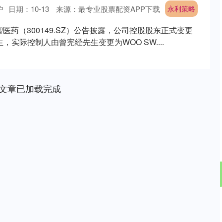
户
日期：10-13
来源：最专业股票配资APP下载
永利策略
智医药（300149.SZ）公告披露，公司控股股东正式变更
 先生，实际控制人由曾宪经先生变更为WOO SW....
文章已加载完成
沪深300
4651.31
.24%
-6.85
-0.15%