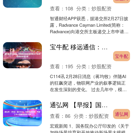
查看：
108
分类：
炒股配资
智通财经APP获悉，据港交所2月27日披
露，Radvance Cayman Limited(简称：
Radvance)向港交所主板递交上市申请，
广发证券为其独家保....
宝牛配 移远通信：从模组先锋到整体解决方案领航者的蜕变之路
宝牛配
查看：
195
分类：
炒股配资
C114讯 2月28日消息（蒋均牧）伴随AI
的狂飙突进，物联网产业的叙事逻辑正
在发生深刻的变化。 过去几年中，模组
市场经历了高速增长，连接数的爆发式
增长带来了一....
通弘网 【早报】国办发文！加快场景培育；两家上市公司被证监会立案
通弘网
查看：
86
分类：
炒股配资
宏观新闻 1、国务院办公厅印发的《关于
加快场景培育和开放推动新场景大规模