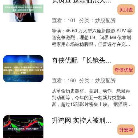
贝贝查
查看：
101
分类：
炒股配资
导读：45-60 万大型六座新能源 SUV 赛
道竞争激烈，理想 L9、问界 M9 依靠增
程家用市场站稳脚跟，但普遍存在充电
速度慢、底盘硬件规格一般、高速操控
侧倾....
奇侠优配 「长镜头」五一档预售破3500万元，超15部影片混战，《给阿嬷的情书》《寒战1994》暂领跑
奇侠优配
查看：
160
分类：
炒股配资
从革命历史题材、喜剧、动作、悬疑再
到动画等，今年的五一档新片类型丰
富，超过15部影片密集上映。 据猫眼专
业版数据，截至4月28日17时30分，2026
年五一档新....
升鸿网 实控人被刑拘，ST龙大开盘跌停
升宏网