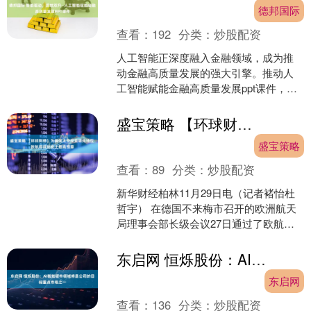
德邦国际
查看：
192
分类：
炒股配资
人工智能正深度融入金融领域，成为推
动金融高质量发展的强大引擎。推动人
工智能赋能金融高质量发展ppt课件，讲
稿字数：4842字，ppt页数：19页。 通过
智能风控....
盛宝策略 【环球财经】为确保太空探索领先地位 欧航局获批史上最高预算
盛宝策略
查看：
89
分类：
炒股配资
新华财经柏林11月29日电（记者褚怡杜
哲宇） 在德国不来梅市召开的欧洲航天
局理事会部长级会议27日通过了欧航局
未来三年（2026年至2028年）的预算，
总额约2....
东启网 恒烁股份：AI智能硬件领域将是公司的目标重点市场之一
东启网
查看：
136
分类：
炒股配资