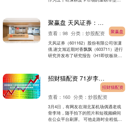
该车以“动力回归+配置拉满”的姿态....
聚赢盘 天风证券：给予香飘飘买入评级
聚赢盘
查看：
98
分类：
炒股配资
天风证券（601162）股份有限公司张潇
倩,谢文旭近期对香飘飘（603711）进行
研究并发布了研究报告《H1即饮板块贡
献核心业绩，全年业绩预计以稳为
主》，给予香....
招财猫配资 71岁李琦步履蹒跚在机场！穿着随性无人识，曾每天2包烟顿顿8两酒
招财猫配资
查看：
160
分类：
炒股配资
3月4日，有网友在湖北某机场偶遇老戏
骨李琦，随手拍下的照片和短视频瞬间
在公众平台刷屏。 可他走路时全程低
头、步履蹒跚的模样却揪紧了网友的