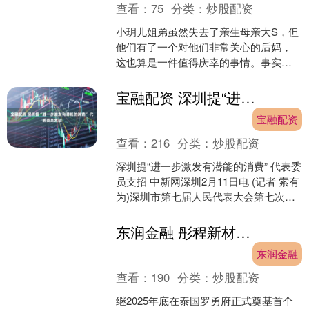
查看：
75
分类：
炒股配资
小玥儿姐弟虽然失去了亲生母亲大S，但
他们有了一个对他们非常关心的后妈，
这也算是一件值得庆幸的事情。事实
上，马筱梅和大S之间一直没有什么矛
盾，她们在孩子的教育和生....
宝融配资 深圳提“进一步激发有潜能的消费” 代表委员支招
宝融配资
查看：
216
分类：
炒股配资
深圳提“进一步激发有潜能的消费” 代表委
员支招 中新网深圳2月11日电 (记者 索有
为)深圳市第七届人民代表大会第七次会
议正在此间举行，提振消费成为会内会
外关注....
东润金融 彤程新材拟赴港上市, 加码全球轮胎产业链
东润金融
查看：
190
分类：
炒股配资
继2025年底在泰国罗勇府正式奠基首个