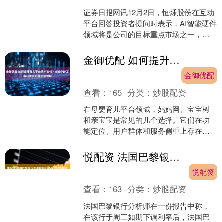
证券日报网讯12月2日，恒烁股份在互动
平台回答投资者提问时表示，AI智能硬件
领域将是公司的目标重点市场之一，公
司也会积极拓展相关AI眼镜和AI玩具的相
关应用和客....
金御优配 如何提升育儿平台用户粘性？分阶分龄工具vs成长记录功能对比
金御优配
查看：
165
分类：
炒股配资
在母婴育儿平台领域，妈妈网、宝宝树
和亲宝宝是常见的几个选择。它们在功
能定位、用户群体和服务侧重上存在差
异。一般来说，妈妈网侧重于提供分阶
分龄的工具和内容，亲宝宝....
悦配资 法国巴黎银行在美联储行动后对10年期美国国债空头交易获利了结
悦配资
查看：
163
分类：
炒股配资
法国巴黎银行分析师在一份报告中称，
在该行于周三如期下调利率后，法国巴