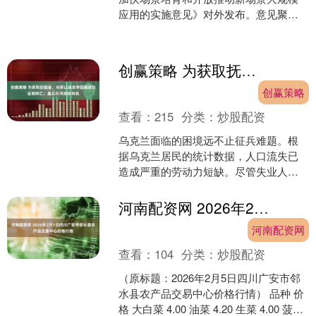
应用的实施意见》对外发布。意见聚焦
打造一批新领域新赛道应用场景、建设
一批产业转型升级的新....
创赢策略 为获取抚恤金，乌军让战友带回脑袋以证明阵亡；盖丘尓河变绞肉机
创赢策略
查看：
215
分类：
炒股配资
乌克兰面临的困境远不止征兵难题。根
据乌克兰居民的统计数据，人口流失已
造成严重的劳动力短缺。尽管失业人数
高达200万，但每年仍需45万至50万名专
业人才，尤其是工....
河南配资网 2026年2月5日四川广安市邻水县农产品交易中心价格行情
河南配资网
查看：
104
分类：
炒股配资
（原标题：2026年2月5日四川广安市邻
水县农产品交易中心价格行情） 品种 价
格 大白菜 4.00 油菜 4.20 生菜 4.00 菠菜