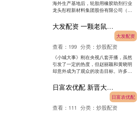
海外生产基地后，轮胎用橡胶助剂行业
龙头彤程新材料集团股份有限公司（股
票代码：603650）再次抛出重磅动作。
2026年1月....
大发配资 一颗老鼠屎坏一锅粥！央8《小城大事》遭恶评，男女主是戏混子？
大发配资
查看：
199
分类：
炒股配资
《小城大事》刚在央视八套开播，虽然
引发了一定的热度，但赵丽颖和黄晓明
却意外成为了观众的攻击目标。许多原
本是冲着他们俩来观看的观众，反而转
头开始夸赞起了配角朱媛媛....
日富农优配 新晋大学生女神！漫画身材颜值
日富农优配
查看：
111
分类：
炒股配资
走在校园里，你可能会被一个特别的身
影吸引。她有着漫画人物般精致的面容
和匀称的身材，却实实在在地生活在现
实世界里。这位被誉为“校园女神”的女