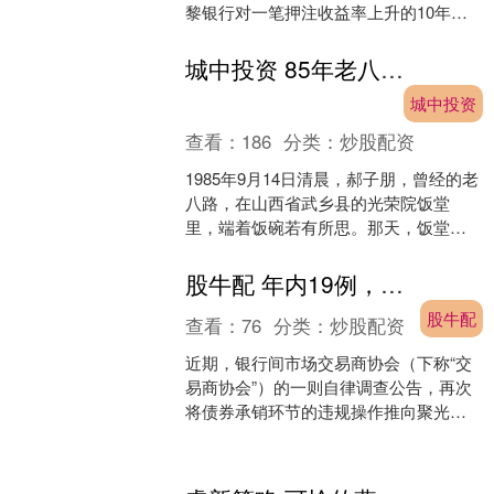
黎银行对一笔押注收益率上升的10年期
美国国债空头交易进行了获利了结。 法
国巴黎银行以4.09....
城中投资 85年老八路聚餐看到一农村老妇，定睛一看：这不是40年前的战友吗
城中投资
查看：
186
分类：
炒股配资
1985年9月14日清晨，郝子朋，曾经的老
八路，在山西省武乡县的光荣院饭堂
里，端着饭碗若有所思。那天，饭堂里
正聚集着一群老八路，他们正在一起吃
饭，其中有一位看起....
股牛配 年内19例，债券承销为何频被交易商协会“点名”？
股牛配
查看：
76
分类：
炒股配资
近期，银行间市场交易商协会（下称“交
易商协会”）的一则自律调查公告，再次
将债券承销环节的违规操作推向聚光灯
下。 12月16日，交易商协会发布公告
称，有银行在债务....