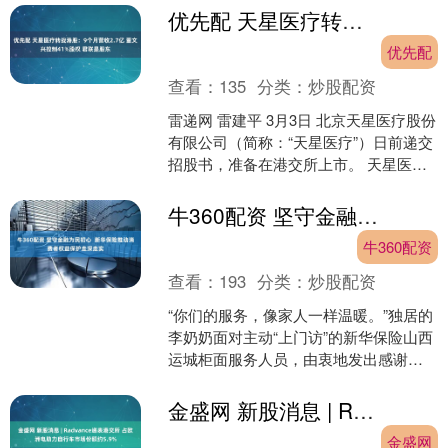
心。 路过的游客几乎没人....
优先配 天星医疗转战港股：9个月营收2.7亿 董文兴控制41%股权 君联是股东
优先配
查看：
135
分类：
炒股配资
雷递网 雷建平 3月3日 北京天星医疗股份
有限公司（简称：“天星医疗”）日前递交
招股书，准备在港交所上市。 天星医疗
曾计划在科创板上市，计划募资8.8亿
元，但在....
牛360配资 坚守金融为民初心 新华保险推动消费者权益保护走深走实
牛360配资
查看：
193
分类：
炒股配资
“你们的服务，像家人一样温暖。”独居的
李奶奶面对主动“上门访”的新华保险山西
运城柜面服务人员，由衷地发出感谢。
这是新华保险面向高龄、独居等特殊老
年群体，持续开展....
金盛网 新股消息 | Radvance递表港交所 占欧洲电助力自行车市场份额约5.9%
金盛网