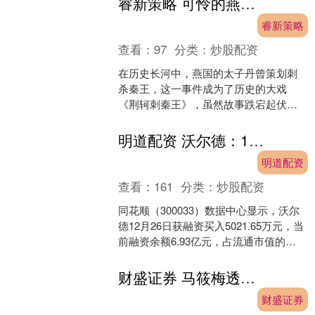
睿新策略 可怜的燕王，一生被战国四大名将轮番打击，牺牲太子丹也无济于事
睿新策略
查看：
97
分类：
炒股配资
在历史长河中，燕国的太子丹曾策划刺
杀秦王，这一事件成为了历史的大戏
《荆轲刺秦王》，虽然故事跌宕起伏，
但背后却也暴露了燕国末期的惨痛局
面。燕国因为这个事件遭到了秦....
明道配资 沃尔德：12月26日获融资买入502165万元
明道配资
查看：
161
分类：
炒股配资
同花顺（300033）数据中心显示，沃尔
德12月26日获融资买入5021.65万元，当
前融资余额6.93亿元，占流通市值的
8.02%，超过历史90%分位水平。 ....
财盛证券 马筱梅透露宝宝不像汪小菲，等玥儿姐弟补习完，会带孩子北京上学
财盛证券