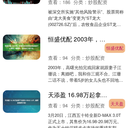
查看：
186
分类：
炒股配资
被深交所实施“其他风险警示”、股票简称
由“龙大美食”变更为“ST龙大
(002726.SZ)”后，农牧食品企业ST龙大
再传重磅消息。 ST龙大5月11日晚间发
布公....
恒盛优配 2003年，高曙光拍完戏回家就跟妻子江珊说：离婚吧，我和你三观不合。
恒盛优配
查看：
94
分类：
炒股配资
2003年，高曙光拍完戏回家就跟妻子江
珊说：离婚吧，我和你三观不合。江珊
二话不说，带着5岁的女儿头也不回地离
开了高家。10年后，高曙光娶了比自己
小16岁的富婆王....
天添盈 16.98万起拿下全新D-MAX 3.0T, 越野家用两不误!
天天盈
查看：
94
分类：
炒股配资
3月20日，江西五十铃全新D-MAX 3.0T
正式上市，其售价为16.98-20.98万元。
作为五十铃深耕皮卡市场的重磅车型，