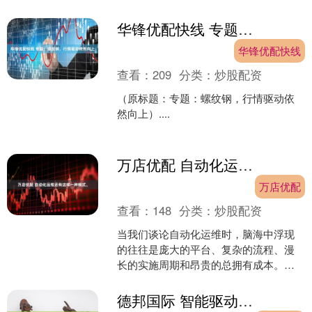
6.00 韭菜 11.....
华锋优配快线 专题：螺纹钢，行情驱动依然向上
华锋优配快线
查看：
209
分类：
炒股配资
（原标题：专题：螺纹钢，行情驱动依
然向上）....
万店优配 自动化运维还有这样一种模式。
万店优配
查看：
148
分类：
炒股配资
当我们谈论自动化运维时，脑海中浮现
的往往是庞大的平台、复杂的流程、漫
长的实施周期和昂贵的总拥有成本。这
种“重平台、长周期”的模式，常让许多企
业望而却步，或深陷于....
德邦国际 智能驱动，质效双升—人工智能赋能金融高质量发展PPT课件