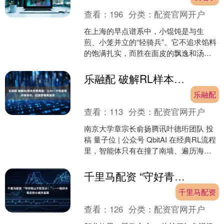
查看：
196
分类：
配资官网开户
在上海的早点谱系中，小馄饨是与生
煎、小笼并立的“轻骑兵”。它不追求馅料
的饱满扎实，而胜在面皮的飘逸和汤头
的清澈，是一道精致而温柔的点心。 上
海小馄饨的面皮，是真....
乐融配 破解RL样本效率难题！让AI一次性提炼环境常识，后续零调用成本
乐融配
查看：
113
分类：
配资官网开户
南京大学章宗长俞扬腾讯叶德珩团队 投
稿 量子位 | 公众号 QbitAI 在经典RL流程
里，智能体只有在撞了南墙、遍历海量
状态后，才能慢慢学到怎么完成任务，
样本....
千里马配资 “守好青山不愁生计！”——一瓶好水背后的小城共富路
千里马配资
查看：
126
分类：
配资官网开户