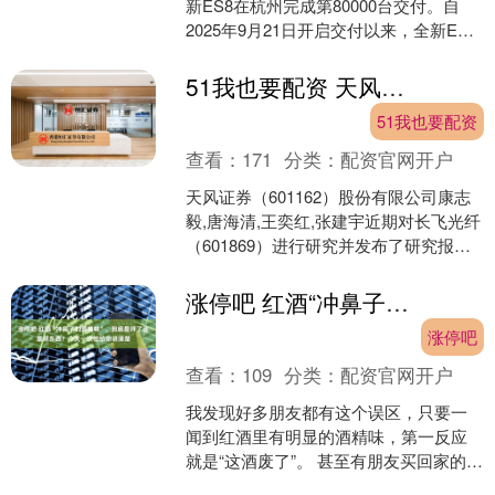
新ES8在杭州完成第80000台交付。自
2025年9月21日开启交付以来，全新ES8
在不到六个月的时间内达成第八万台新
车....
51我也要配资 天风证券：给予长飞光纤增持评级
51我也要配资
查看：
171
分类：
配资官网开户
天风证券（601162）股份有限公司康志
毅,唐海清,王奕红,张建宇近期对长飞光纤
（601869）进行研究并发布了研究报告
《多模光纤、MPO、AOC等贡献增量，
多....
涨停吧 红酒“冲鼻子的酒精味”，到底是坏了还是好东西？今天一次性给你讲清楚
涨停吧
查看：
109
分类：
配资官网开户
我发现好多朋友都有这个误区，只要一
闻到红酒里有明显的酒精味，第一反应
就是“这酒废了”。 甚至有朋友买回家的
酒，就因为瓶口飘着点“冲”的味儿，直接