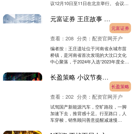
议12月10日至11日在北京举行。 会议确
定，明年经济工作抓好以下重点任务。
其中包括：....
元富证券 王庄故事 徐子博：送进来 种下去
元富证券
查看：
208
分类：
配资官网开户
编者按：王庄遗址位于河南省永城市苗
桥镇，是河南省首次发现的大汶口文化
中心聚落，于2024年入选“2023年度全国
十大考古新发现”。2023年4月起，经国
家文物局....
长盈策略 小议节奏感（人民论坛）
长盈策略
查看：
202
分类：
配资官网开户
试驾国产新能源汽车，空旷路段，一脚
加速下去，推背感十足。行至路口，人
车穿梭，销售顾问善意提醒减速慢
行：“该快要快，该慢要慢，要有一种节
奏感。” 此话细细品味，颇....