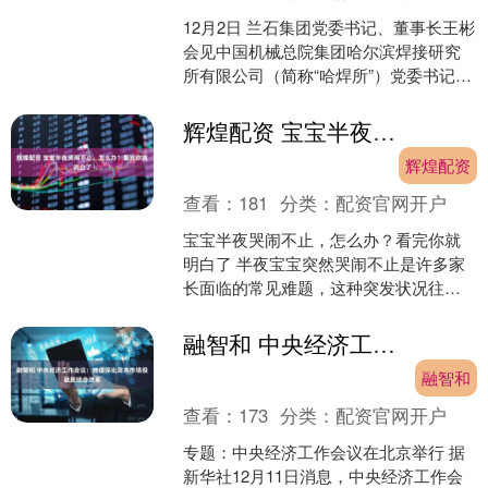
12月2日 兰石集团党委书记、董事长王彬
会见中国机械总院集团哈尔滨焊接研究
所有限公司（简称“哈焊所”）党委书记、
董事长雷振，副总工程师、经营管理部
部长王锴一行，....
辉煌配资 宝宝半夜哭闹不止，怎么办？看完你就明白了
辉煌配资
查看：
181
分类：
配资官网开户
宝宝半夜哭闹不止，怎么办？看完你就
明白了 半夜宝宝突然哭闹不止是许多家
长面临的常见难题，这种突发状况往往
让新手父母手足无措。婴儿夜间哭闹背
后隐藏着生理需求、环境....
融智和 中央经济工作会议：持续深化资本市场投融资综合改革
融智和
查看：
173
分类：
配资官网开户
专题：中央经济工作会议在北京举行 据
新华社12月11日消息，中央经济工作会