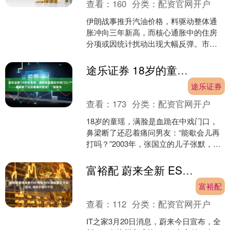
查看：
160
分类：
配资官网开户
伊朗战事推升汽油价格，料驱动整体通
胀冲向三年新高，而核心通胀中的住房
分项或因统计扰动出现大幅反弹。市场
聚焦能源涨价是否会全面传导，以及住
房通胀的反弹力度。 北京....
途乐证券 18岁的童瑶，满脸是血跪在中戏门口，鼻梁断了还忍着痛问男友：“能歇会
途乐证券
查看：
173
分类：
配资官网开户
18岁的童瑶，满脸是血跪在中戏门口，
鼻梁断了还忍着痛问男友：“能歇会儿再
打吗？”2003年，张国立的儿子张默，面
对女友童谣的求饶，毫不手软。童谣没
想到，张默接下....
富裕配 蔚来全新 ES8 纯电 SUV 完成第 8 万台交付, 用时不到六个月
富裕配
查看：
112
分类：
配资官网开户
IT之家3月20日消息，蔚来今日宣布，全