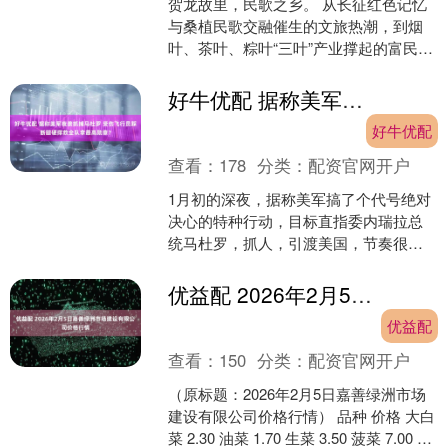
贺龙故里，民歌之乡。 从长征红色记忆
与桑植民歌交融催生的文旅热潮，到烟
叶、茶叶、粽叶“三叶”产业撑起的富民底
盘，多年来，张家界桑植县这座偏远小
城从未停歇对新时代....
好牛优配 据称美军夜袭抓捕马杜罗 受伤飞行员踩断腿硬撑救全队拿最高勋章？
好牛优配
查看：
178
分类：
配资官网开户
1月初的深夜，据称美军搞了个代号绝对
决心的特种行动，目标直指委内瑞拉总
统马杜罗，抓人，引渡美国，节奏很
快，风险也不小，结果呢，队伍里没人
阵亡，但有7人受伤，名字....
优益配 2026年2月5日嘉善绿洲市场建设有限公司价格行情
优益配
查看：
150
分类：
配资官网开户
（原标题：2026年2月5日嘉善绿洲市场
建设有限公司价格行情） 品种 价格 大白
菜 2.30 油菜 1.70 生菜 3.50 菠菜 7.00 韭