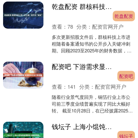
被定性为劣质酒，....
乾盘配资 群核科技上市一步之遥：扭亏与“减法”
乾盘配资
查看：
78
分类：
配资官网开户
多次更新招股文件后，群核科技上市进
程随着备案通知书的公开步入关键冲刺
期。回顾2023至2025年的财务数据，群
核科技的营收从6.64亿元上涨至8.2亿
元，毛利率....
配资吧 下游需求显著回暖 多家铜箔企业订单饱满
配资吧
查看：
141
分类：
配资官网开户
随着行业景气度回升，铜箔行业上市公
司前三季度业绩普遍实现了同比大幅好
转。 截至10月28日，在已经披露2025年
三季报的铜箔行业上市公司中，铜冠铜
箔、德福科技、....
钱坛子 上海小馄饨的轻薄面皮与鲜肉馅料
钱坛子