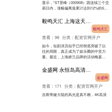
显示，*ST景峰（000908）因连续三个交
易日内，涨幅偏离值累计达到12%的ST
证券、*ST证券和未完成股改证券登上龙
虎榜。....
毅鸣天汇 上海这天，短剧演员走红毯，没了滤镜，普男和帅哥区别一目了然
毅鸣天汇
查看：
98
分类：
配资官网开户
如今，短剧演员似乎已经彻底突破了以
往的局限，真正成为了娱乐圈的中坚力
量。最近，上海娇兰品牌的活动晚宴吸
引了不少关注，许多短剧圈的当红演员
齐聚一堂，场面异常热闹。....
金盛网 永恒岛高清重置版：坐骑养成避坑指南：移速拉满+技能全解锁技巧
金盛网
查看：
171
分类：
配资官网开户
吉斯蒂娅大陆的风光是真不赖，4K高清
画质下的彩虹瀑布、贝罗斯城石板路都
透着质感，五大职业各有玩法，副本挑
战、宠物陪伴更是让冒险停不下来。