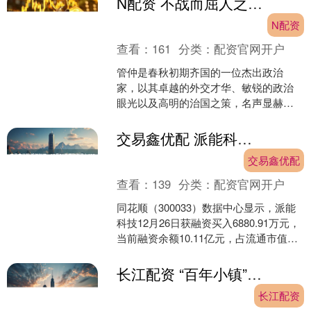
N配资 不战而屈人之兵的管仲三策，实质相同为何三次得逞？
N配资
查看：
161
分类：
配资官网开户
管仲是春秋初期齐国的一位杰出政治
家，以其卓越的外交才华、敏锐的政治
眼光以及高明的治国之策，名声显赫，
成为历史上广为传颂的政治人物。管仲
的成功离不开他在处理外部关....
交易鑫优配 派能科技：12月26日获融资买入688091万元
交易鑫优配
查看：
139
分类：
配资官网开户
同花顺（300033）数据中心显示，派能
科技12月26日获融资买入6880.91万元，
当前融资余额10.11亿元，占流通市值的
6.94%，超过历史60%分位水平....
长江配资 “百年小镇”横道河子的冬日浪漫
长江配资