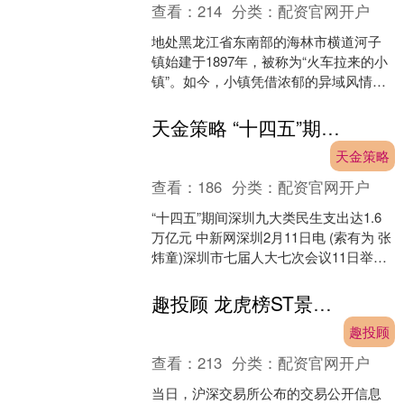
查看：
214
分类：
配资官网开户
地处黑龙江省东南部的海林市横道河子
镇始建于1897年，被称为“火车拉来的小
镇”。如今，小镇凭借浓郁的异域风情和
厚重的历史底蕴，成为热门旅游目的
地。 在社交媒体上....
天金策略 “十四五”期间深圳九大类民生支出达1.6万亿元
天金策略
查看：
186
分类：
配资官网开户
“十四五”期间深圳九大类民生支出达1.6
万亿元 中新网深圳2月11日电 (索有为 张
炜童)深圳市七届人大七次会议11日举行
社会民生事业专场记者会。据悉，“十四
五....
趣投顾 龙虎榜ST景峰涨386%, 中信建投证券上海营口路净买入13930万元
趣投顾
查看：
213
分类：
配资官网开户
当日，沪深交易所公布的交易公开信息