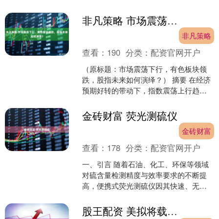
菜 7.00 胡....
非凡策略 市场震荡下行，有色板块领跌，股指未来如何演绎？
非凡策略
查看：
190
分类：
配资官网开户
（原标题：市场震荡下行，有色板块领
跌，股指未来如何演绎？） 摘要 在经济
预期好转的带动下，指数震荡上行趋势
不改。短期市场成交量下滑，板块快速
轮动，缺乏领涨主线，....
金砖财富 荧光测硫仪
金砖财富
查看：
178
分类：
配资官网开户
一、引言 随着石油、化工、环保等领域
对硫含量检测精度与效率要求的不断提
高，便携式荧光测硫仪因其快速、无
损、无需化学试剂等优势，逐渐成为实
验室与现场检测的主流选择....
股王配资 美拟将载人绕月飞行任务火箭和飞船撤回装配大楼