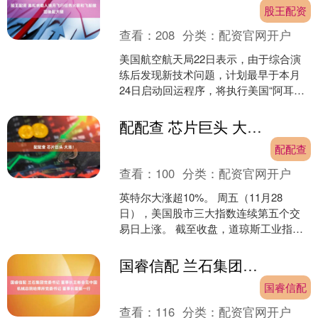
股王配资
查看：
208
分类：
配资官网开户
美国航空航天局22日表示，由于综合演
练后发现新技术问题，计划最早于本月
24日启动回运程序，将执行美国“阿耳忒
弥斯2号”载人绕月飞行任务的火箭和飞船
从发射台运回装....
配配查 芯片巨头 大涨！
配配查
查看：
100
分类：
配资官网开户
英特尔大涨超10%。 周五（11月28
日），美国股市三大指数连续第五个交
易日上涨。 截至收盘，道琼斯工业指数
涨0.61%，报47716.42点；标普500指数
涨....
国睿信配 兰石集团党委书记 董事长王彬会见中国机械总院哈焊所党委书记 董事长雷振一行
国睿信配
查看：
116
分类：
配资官网开户