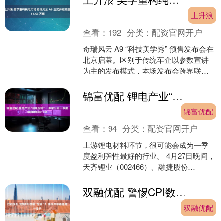
上升浪
查看：
192
分类：
配资官网开户
奇瑞风云 A9 “科技美学秀” 预售发布会在
北京启幕。区别于传统车企以参数宣讲
为主的发布模式，本场发布会跨界联动
时尚领域，以时装大秀的形式推出品牌
全新长续航智美....
锦富优配 锂电产业“困境反转”：多家公司一季度净利增长超10倍
锦富优配
查看：
94
分类：
配资官网开户
上游锂电材料环节，很可能会成为一季
度盈利弹性最好的行业。 4月27日晚间，
天齐锂业（002466）、融捷股份
（002192）、天赐材料（002709）与湖
南裕能....
双融优配 警惕CPI数据“惊雷”！油价并非通胀唯一推手
双融优配