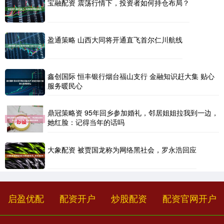
宝融配资 震荡行情下，投资者如何持仓布局？
盈通策略 山西大同将开通直飞首尔仁川航线
鑫创国际 恒丰银行烟台福山支行 金融知识赶大集 贴心
服务暖民心
鼎冠策略资 95年回乡参加婚礼，邻居姐姐拉我到一边，
她红脸：记得当年的话吗
大象配资 被贾国龙称为网络黑社会，罗永浩回应
启盈优配
配资开户
炒股配资
配资官网开户