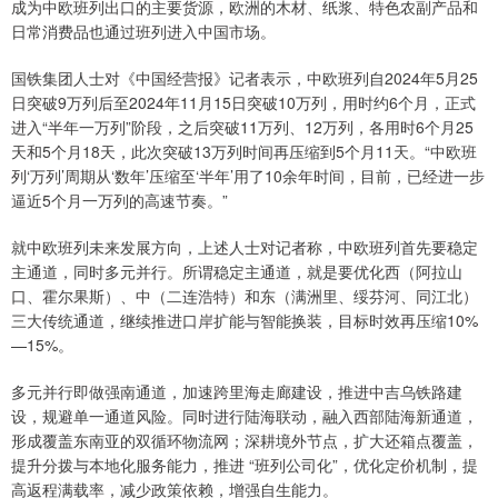
成为中欧班列出口的主要货源，欧洲的木材、纸浆、特色农副产品和
日常消费品也通过班列进入中国市场。
国铁集团人士对《中国经营报》记者表示，中欧班列自2024年5月25
日突破9万列后至2024年11月15日突破10万列，用时约6个月，正式
进入“半年一万列”阶段，之后突破11万列、12万列，各用时6个月25
天和5个月18天，此次突破13万列时间再压缩到5个月11天。“中欧班
列‘万列’周期从‘数年’压缩至‘半年’用了10余年时间，目前，已经进一步
逼近5个月一万列的高速节奏。”
就中欧班列未来发展方向，上述人士对记者称，中欧班列首先要稳定
主通道，同时多元并行。所谓稳定主通道，就是要优化西（阿拉山
口、霍尔果斯）、中（二连浩特）和东（满洲里、绥芬河、同江北）
三大传统通道，继续推进口岸扩能与智能换装，目标时效再压缩10%
—15%。
多元并行即做强南通道，加速跨里海走廊建设，推进中吉乌铁路建
设，规避单一通道风险。同时进行陆海联动，融入西部陆海新通道，
形成覆盖东南亚的双循环物流网；深耕境外节点，扩大还箱点覆盖，
提升分拨与本地化服务能力，推进 “班列公司化”，优化定价机制，提
高返程满载率，减少政策依赖，增强自生能力。