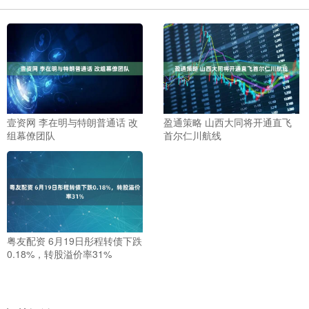
壹资网 李在明与特朗普通话 改
盈通策略 山西大同将开通直飞
组幕僚团队
首尔仁川航线
粤友配资 6月19日彤程转债下跌
0.18%，转股溢价率31%