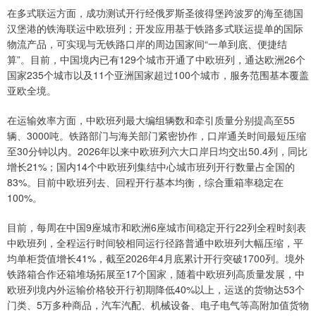
在多式联运方面，成功测试开行经俄罗斯圣彼得堡跨波罗的海至德国
汉堡港的铁海联运中欧班列；开发应用基于铁路多式联运提单的国际
物流产品，可实现与无铁路口岸的周边国家间“一单到底、便捷结
算”。目前，中国境内已有129个城市开通了中欧班列，通达欧洲26个
国家235个城市以及11个亚洲国家超过100个城市，服务范围基本覆盖
亚欧全境。
在运输效率方面，中欧班列最大编组辆数和牵引质量分别提高至55
辆、3000吨。铁路部门与海关部门紧密协作，口岸通关时间最短压缩
至30分钟以内。2026年以来中欧班列六大口岸日均交出50.4列，同比
增长21%；国内14个中欧班列集结中心城市班列开行数量占全国的
83%。目前中欧班列去、回程开行基本均衡，综合重箱率稳定在
100%。
目前，每周在中国9座城市和欧洲6座城市间稳定开行22列全程时刻表
中欧班列，全程运行时间较相同运行径路普通中欧班列大幅压缩，平
均单柜货值增长41%，截至2026年4月底累计开行突破1700列。境外
铁路箱合作还箱堆场拓展至17个国家，随着中欧班列高质量发展，中
欧班列境内外运输价格较开行初期降低40%以上，运送的货物达53个
门类、5万多种商品，汽车汽配、机械设备、电子电气等高附加值货物