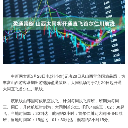
中新网太原5月28日电(刘小红)记者28日从山西宝华国旅获悉，为
丰富山西游客暑期出游选择盈通策略，大同机场将于7月20日起开通
大同直飞首尔仁川航线。
该航线由韩国可依航空执飞，计划每周执飞两班，班期为每周
三、周日，具体航班时刻为：大同到首尔仁川RF846航班，02：30起
飞，当地时间05：30到达，航程约2小时；首尔仁川到大同RF845航
班，当地时间00：15起飞，01：30到达，航程约2小时15分。