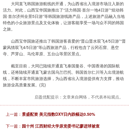
大同直飞韩国旅游航线的开通，为山西省出入境游市场注入新的
活力。对此，山西宝华国旅推出了“活力韩国·首尔一地4日游”“炫动韩
国·首尔济州全景5日游”等韩国旅游线路产品，上述旅游产品融入当地
特色的小众旅游景点及文化体验，让游客能享受一场与众不同的韩国
之旅。
山西宝华国旅还推出了韩国游客喜爱的“晋山晋水双飞4/5日游”“晋
蒙风情双飞4/5日游”等山西旅游产品，行程包含了云冈石窟、悬空
寺、芦芽山、马伦草原、五台山等景区景点。
截至目前，大同已陆续开通直飞泰国曼谷、中国香港的国际航
线，还将陆续开通直飞蒙古国乌兰巴托、韩国首尔仁川等入出境游航
线，不断丰富市民旅游选择，为山西省出入境游提供有力支撑，推动
旅游业高质量发展。(完)
启盈优配提示：文章来自网络，不代表本站观点。
上一篇：
景盛配资 美元指数DXY日内跌幅达0.50%
下一篇：
园十州 江西财经大学原党委书记廖进球被查