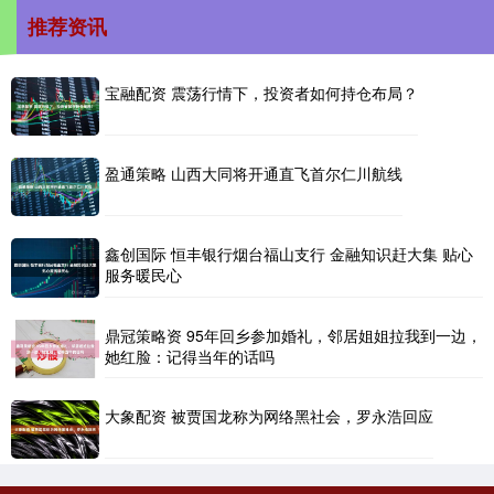
推荐资讯
宝融配资 震荡行情下，投资者如何持仓布局？
盈通策略 山西大同将开通直飞首尔仁川航线
鑫创国际 恒丰银行烟台福山支行 金融知识赶大集 贴心
服务暖民心
鼎冠策略资 95年回乡参加婚礼，邻居姐姐拉我到一边，
她红脸：记得当年的话吗
大象配资 被贾国龙称为网络黑社会，罗永浩回应