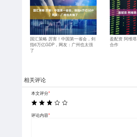
国汇策略 厉害！中国第一省会，剑
盈配资 阿维
指6万亿GDP，网友：广州也太强
合作
了
相关评论
本文评分
*
评论内容
*