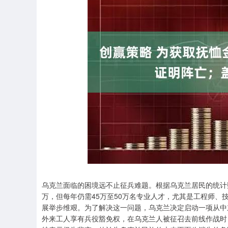
深证成指
14382.38
.13
0.77%
272.26
1
乌克兰面临的困境远不止征兵难题。根据乌克兰居民的统计
万，但每年仍需45万至50万名专业人才，尤其是工程师
展举步维艰。为了解决这一问题，乌克兰决定启动一项从中
外来工人享有兵役豁免权，在乌克兰人被征召去前线作战时