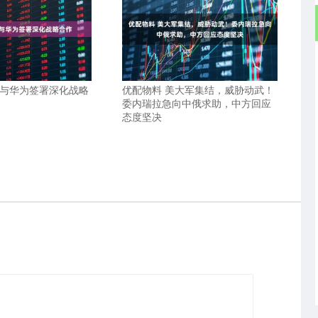
塔与华为签署深化战略
优配物料 美大军集结，威胁动武！
委内瑞拉急向中俄求助，中方回应
态度坚决