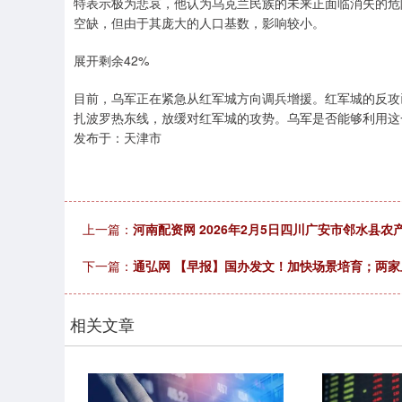
特表示极为悲哀，他认为乌克兰民族的未来正面临消失的危
空缺，但由于其庞大的人口基数，影响较小。
展开剩余42%
目前，乌军正在紧急从红军城方向调兵增援。红军城的反攻
扎波罗热东线，放缓对红军城的攻势。乌军是否能够利用这
发布于：天津市
上一篇：
河南配资网 2026年2月5日四川广安市邻水县
下一篇：
通弘网 【早报】国办发文！加快场景培育；两
相关文章