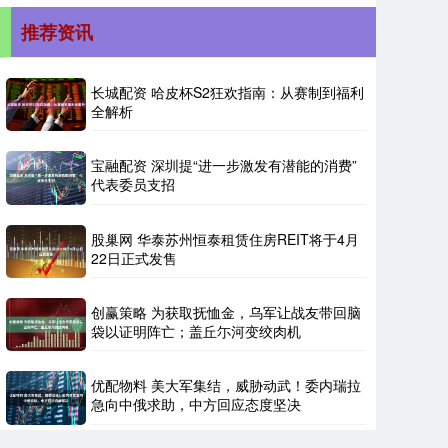
推荐资讯
长城配资 哈皮杯S2狂欢指南：从赛制到福利
全解析
宝融配资 深圳提“进一步激发有潜能的消费”
代表委员支招
股巢网 华泰苏州恒泰租赁住房REIT将于4月
22日正式发售
创赢策略 为获取抚恤金，乌军让战友带回脑
袋以证明阵亡；盖丘尓河变绞肉机
优配物料 美大军集结，威胁动武！委内瑞拉
急向中俄求助，中方回应态度坚决