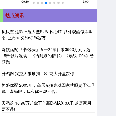
热点资讯
贝贝查 这款插混大型SUV不足47万! 外观酷似库里
南, 上市13分钟订单破万
奇侠优配 「长镜头」五一档预售破3500万元，超
15部影片混战，《给阿嬷的情书》《寒战1994》暂
领跑
升鸿网 实控人被刑拘，ST龙大开盘跌停
恒盛优配 2003年，高曙光拍完戏回家就跟妻子江珊
说：离婚吧，我和你三观不合。
天添盈 16.98万起拿下全新D-MAX 3.0T, 越野家用
两不误!