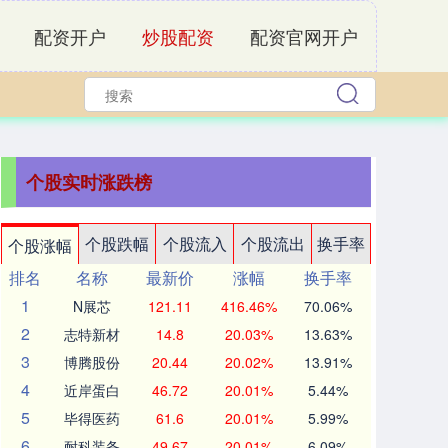
配资开户
炒股配资
配资官网开户
个股实时涨跌榜
个股跌幅
个股流入
个股流出
换手率
个股涨幅
排名
名称
最新价
涨幅
换手率
1
N展芯
121.11
416.46%
70.06%
2
志特新材
14.8
20.03%
13.63%
3
博腾股份
20.44
20.02%
13.91%
4
近岸蛋白
46.72
20.01%
5.44%
5
毕得医药
61.6
20.01%
5.99%
6
耐科装备
49.67
20.01%
6.09%