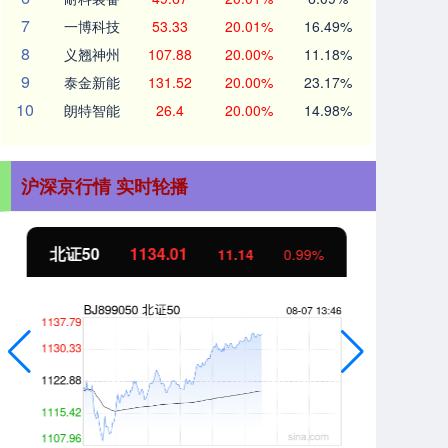
7
一博科技
53.33
20.01%
16.49%
8
义翘神州
107.88
20.00%
11.18%
9
泰金新能
131.52
20.00%
23.17%
10
朗特智能
26.4
20.00%
14.98%
沪深京行情 实时轮播
北证50
1134.01
创
11.14
0.99%