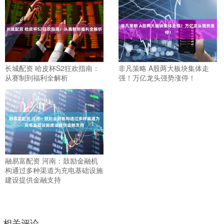
长城配资 哈皮杯S2狂欢指南：
非凡策略 A股两大板块集体走
从赛制到福利全解析
强！万亿龙头强势涨停！
融易富配资 河南：鼓励金融机
构通过多种渠道为充电基础设施
建设提供金融支持
相关评论