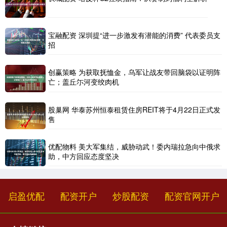
宝融配资 深圳提“进一步激发有潜能的消费” 代表委员支
招
创赢策略 为获取抚恤金，乌军让战友带回脑袋以证明阵
亡；盖丘尓河变绞肉机
股巢网 华泰苏州恒泰租赁住房REIT将于4月22日正式发
售
优配物料 美大军集结，威胁动武！委内瑞拉急向中俄求
助，中方回应态度坚决
启盈优配
配资开户
炒股配资
配资官网开户