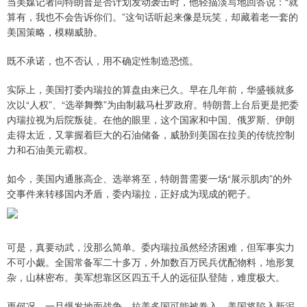
当美媒记者问特朗普是否计划发动袭击时，他轻描淡写地回答说：“就
算有，我也不会告诉你们。”这句话听起来像是玩笑，却藏着老一套的
美国策略，模糊威胁。
既不承诺，也不否认，用不确定性制造恐慌。
实际上，美国打委内瑞拉的算盘由来已久。早在几年前，华盛顿就多
次以“人权”、“选举舞弊”为由制裁马杜罗政府。特朗普上台后更是把委
内瑞拉视为后院叛徒。在他的眼里，这个国家和中国、俄罗斯、伊朗
走得太近，又掌握着巨大的石油储备，威胁到美国在拉美的传统控制
力和石油美元霸权。
如今，美国内通胀高企、选举将至，特朗普需要一场“展示肌肉”的外
交事件来转移国内矛盾，委内瑞拉，正好成为现成的靶子。
可是，真要动武，没那么简单。委内瑞拉虽然经济困难，但军事实力
不可小觑。全国常备军二十多万，外加数百万民兵优配物料，地形复
杂，山林密布。美军想靠区区四五千人的远征队登陆，难度极大。
更何况，一旦爆发地面战争，拉美多国可能被卷入，美国将陷入新泥