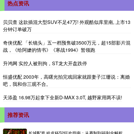
热点资讯
贝贝查 这款插混大型SUV不足47万! 外观酷似库里南, 上市13
分钟订单破万
奇侠优配 「长镜头」五一档预售破3500万元，超15部影片混
战，《给阿嬷的情书》《寒战1994》暂领跑
升鸿网 实控人被刑拘，ST龙大开盘跌停
恒盛优配 2003年，高曙光拍完戏回家就跟妻子江珊说：离婚
吧，我和你三观不合。
天添盈 16.98万起拿下全新D-MAX 3.0T, 越野家用两不误!
推荐资讯
长城配资 哈皮杯S2狂欢指南：从赛制到福利全解析