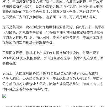
对此，中国外交部发言人毛宁就作出回应，态度坚定的称：中方反对
使用或威胁使用武力，反对外部势力破坏地区稳定。同时还表示中国
同委内瑞拉的正常交往合作是主权国家之间的合作，不针对第三方，
也不受第三方的干扰和影响。这后面一句话，可以说是耐人寻味。
这不是美国第一次在加勒比海地区制造紧张局势。自8月以来，美军在
该地区展开大规模军事部署，10多艘军舰和核潜艇被派往委内瑞拉海
岸附近之行围堵计划。与此同时，美国还在波多黎各、美属维尔京群
岛等地的旧军用机场进行翻新升级。
卫星图像显示，停机坪上布满了临时帐篷和通信设施，甚至出现了
MQ-9“死神”无人机的影像。所有迹象都在显示，美军不是在演练，而
是在备战。
表面上，美国政府解释这只是“打击毒品走私”的例行行动优配物料，
但没人相信。委内瑞拉政府认为，美军此举是在为入侵铺路。美南方
司令部的演习内容也让人怀疑，比如大规模两栖登陆、海岸突击，这
种科目怎么看都不像“缉毒行动”。