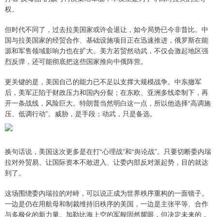
权。
但时代不同了，过去拉美国家或许会退让，如今局势已今非昔比。中
国与拉美国家的经贸合作、基础设施项目正在迅速推进，俄罗斯在能
源和军售领域影响力也在扩大。美方若贸然动武，不仅会激起地区强
烈反弹，还可能彻底把这些国家推向中俄阵营。
更关键的是，美国自己的能力已不足以支撑大规模战争。中东撤军
后，美军正陷于财政压力和国内分裂；在东欧、亚洲多线牵制下，再
开一条战线，风险巨大。特朗普当然明白这一点，所以他选择“高调施
压、低调行动”。威胁，是手段；动武，只是备选。
换句话说，美国这次更多是在打“心理战”和“舆论战”。只要切断委内瑞
拉对外贸易、让国际资本不敢进入、让委内部反对派起势，目的就达
到了。
这场围绕委内瑞拉的对峙，可以说正成为世界秩序重构的一面镜子。
一边是仍在用航母和制裁维持旧秩序的美国，一边是主张平等、合作
与多极化的新力量。加勒比海上空的军舰固然耀眼，但决定未来的，