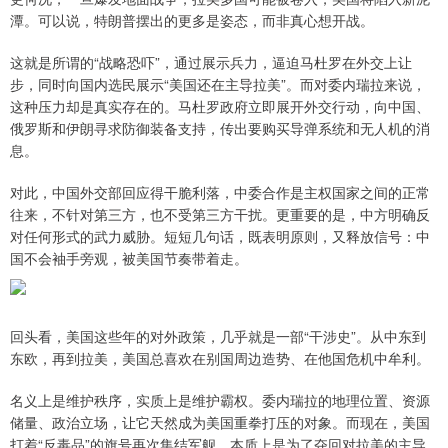
潭。可以说，特朗普摆出的更多是姿态，而非真心想开战。
这就是所谓的“战略恐吓”，通过展示兵力，逼迫马杜罗在外交上让
步，同时向国内选民展示“美国还在主导拉美”。而对委内瑞拉来说，
这种压力却是真实存在的。马杜罗政府立即展开外交行动，向中国、
俄罗斯和伊朗寻求防御装备支持，传出要购买导弹系统和无人机的消
息。
对此，中国外交部回应得干脆利落，中委合作是主权国家之间的正常
往来，不针对第三方，也不受第三方干扰。更重要的是，中方明确反
对任何形式的武力威胁。短短几句话，既表明原则，又释放信号：中
国不会袖手旁观，被美国节奏带着走。
回头看，美国这些年的对外政策，几乎就是一部“干涉史”。从中东到
东欧，再到拉美，美国总喜欢在别国周边造势、在他国危机中牟利。
名义上是维护秩序，实质上是维护霸权。委内瑞拉的地理位置、资源
储量、政治立场，让它天然成为美国重拳打压的对象。而现在，美国
打着“反毒品”的旗号再次集结军舰，本质上是为了夺回对拉美的主导