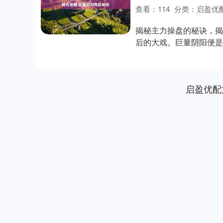
查看：
114
分类：
启盈优
揭秘主力操盘的秘诀，揭
后的大戏。巨量阴阳便是
萎缩，一旦放量突....
启盈优配
深证成指
14311.01
.68
1.02%
200.89
1