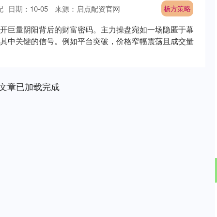
配
日期：10-05
来源：启点配资官网
杨方策略
开巨量阴阳背后的财富密码。主力操盘宛如一场隐匿于幕
其中关键的信号。例如平台突破，价格窄幅震荡且成交量
文章已加载完成
沪深300
4694.44
.42%
43.13
0.93%