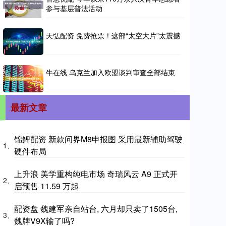
参与基层普法活动
天弘配资 免费抢票！这部“太空大片”太震撼
牛在线 乌克兰加入欧盟谈判审查全部结束
最新文章
锦鲤配资 新款问界M8申报图 采用最新辅助驾驶
1、
硬件布局
上升浪 美学重构纯电市场 奇瑞风云 A9 正式开
2、
启预售 11.59 万起
配资盘 魏建军亲自站台, 六月却只卖了1505台,
3、
魏牌V9X输了吗?