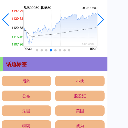
话题标签
后的
小伙
公布
股盈汇
法国
美国
特朗
成为