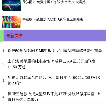
天弘配资 免费抢票！这部“太空大片”太震撼
牛在线 乌克兰加入欧盟谈判审查全部结束
最新文章
锦鲤配资 新款问界M8申报图 采用最新辅助驾驶硬件布局
1、
上升浪 美学重构纯电市场 奇瑞风云 A9 正式开启预售
2、
11.59 万起
配资盘 魏建军亲自站台, 六月却只卖了1505台, 魏牌V9X
3、
输了吗?
贝贝查 这款插混大型SUV不足47万! 外观酷似库里南, 上
4、
市13分钟订单破万