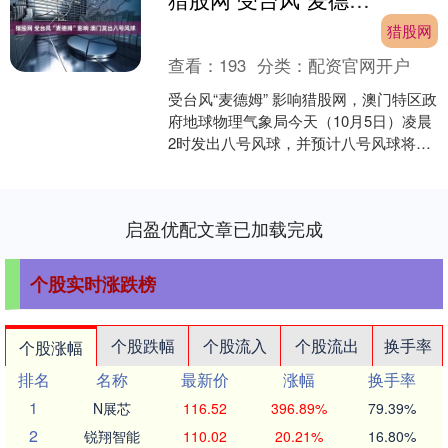
猎股网
查看：
193
分类：
配资官网开户
受台风“麦德姆” 影响猎股网，澳门特区政
府地球物理气象局今天（10月5日）凌晨
2时发出八号风球，并预计八号风球将至
少在清晨前维持。 根据预测，“麦德姆”将
在今天....
启盈优配文章已加载完成
个股实时涨跌榜
个股跌幅
个股流入
个股流出
换手率
个股涨幅
排名
名称
最新价
涨幅
换手率
1
N展芯
116.52
396.89%
79.39%
2
锐翔智能
110.02
20.21%
16.80%