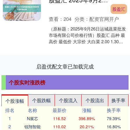
股盈汇
查看：
204
分类：
配资官网开户
（原标题：2025年9月26日运城蔬菜批发
市场有限公司价格行情）股盈汇 品种 最
高价 最低价 大宗价 大白菜 2.00 1.30
1.40 生菜 5.00 3.....
启盈优配文章已加载完成
个股实时涨跌榜
个股跌幅
个股流入
个股流出
换手率
个股涨幅
排名
名称
最新价
涨幅
换手率
1
N展芯
116.52
396.89%
79.39%
2
锐翔智能
110.02
20.21%
16.80%