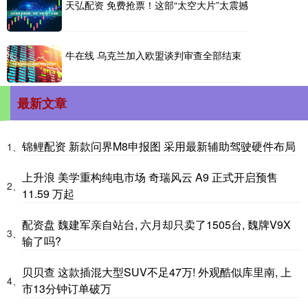
天弘配资 免费抢票！这部“太空大片”太震撼
牛在线 乌克兰加入欧盟谈判审查全部结束
最新文章
锦鲤配资 新款问界M8申报图 采用最新辅助驾驶硬件布局
1、
上升浪 美学重构纯电市场 奇瑞风云 A9 正式开启预售
2、
11.59 万起
配资盘 魏建军亲自站台, 六月却只卖了1505台, 魏牌V9X
3、
输了吗?
贝贝查 这款插混大型SUV不足47万! 外观酷似库里南, 上
4、
市13分钟订单破万