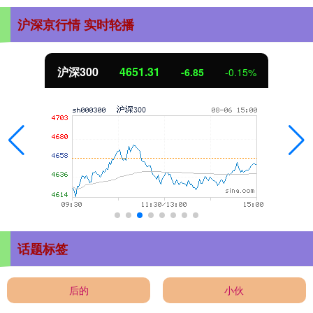
沪深京行情 实时轮播
沪深300
4651.31
-6.85
-0.15%
话题标签
后的
小伙