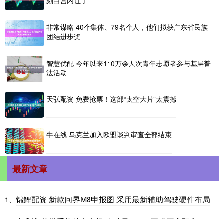
刻白宫内讧了
非常谋略 40个集体、79名个人，他们拟获广东省民族
团结进步奖
智慧优配 今年以来110万余人次青年志愿者参与基层普
法活动
天弘配资 免费抢票！这部“太空大片”太震撼
牛在线 乌克兰加入欧盟谈判审查全部结束
最新文章
锦鲤配资 新款问界M8申报图 采用最新辅助驾驶硬件布局
1、