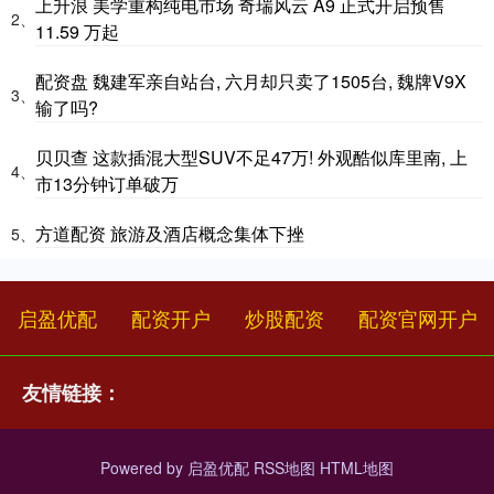
上升浪 美学重构纯电市场 奇瑞风云 A9 正式开启预售
2、
11.59 万起
配资盘 魏建军亲自站台, 六月却只卖了1505台, 魏牌V9X
3、
输了吗?
贝贝查 这款插混大型SUV不足47万! 外观酷似库里南, 上
4、
市13分钟订单破万
方道配资 旅游及酒店概念集体下挫
5、
启盈优配
配资开户
炒股配资
配资官网开户
友情链接：
Powered by
启盈优配
RSS地图
HTML地图