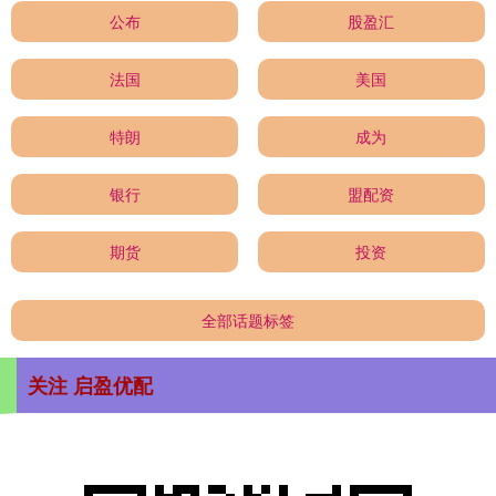
公布
股盈汇
法国
美国
特朗
成为
银行
盟配资
期货
投资
全部话题标签
关注 启盈优配