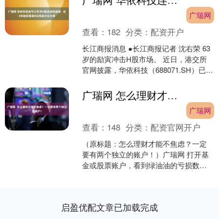
广瑞网
查看：
182
分类：
配资开户
长江商报消息 ●长江商报记者 沈右荣 63
岁的励寅冲击H股市场。 近日，港交所
官网披露，华依科技（688071.SH）已经
递表港交所。 置身智能装备制造行业，
华....
广瑞网 怎么理财才能不焦虑？一定要有两个独立的账户！
广瑞网
查看：
148
分类：
配资官网开户
（原标题：怎么理财才能不焦虑？一定
要有两个独立的账户！）广瑞网 打开基
金或股票账户，看到绿油油的亏损数
字，你会不会瞬间没了好心情？原本计
划好的周末聚餐都没了兴致....
启盈优配文章已加载完成