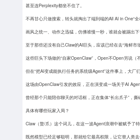
甚至连Perplexity都坐不住了。
不再甘心只做搜索，转头就掏出了端到端的All AI in One“
画风之统一、动作之迅猛，仿佛谁慢一秒，谁就会被踢出下
至于那些还没有自己Claw的AI巨头，应该已经在去“海鲜市
这些巨头下场做的“自家OpenClaw”，Open不Open另说
但在“把AI变成能执行任务的系统级Agent”这件事上，大
这场由OpenClaw引发的效应，正在演变成一场关于AI Agen
曾经那个只能陪你聊天的对话框，正在集体“长出爪子”，
具体有哪些玩家入局？
Claw（螯/爪）这个词儿，在这一波Agent浪潮中被赋予了
既然模型已经足够聪明，那就给它最高权限，让它替人类去