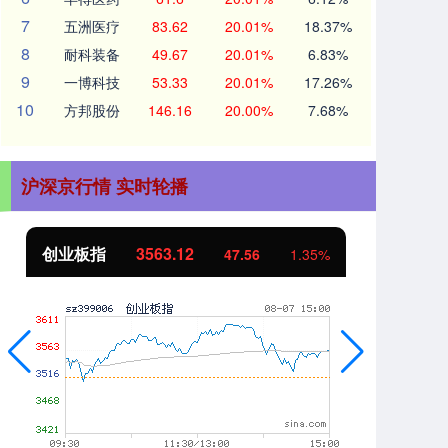
7
五洲医疗
83.62
20.01%
18.37%
8
耐科装备
49.67
20.01%
6.83%
9
一博科技
53.33
20.01%
17.26%
10
方邦股份
146.16
20.00%
7.68%
沪深京行情 实时轮播
创业板指
3563.12
基
47.56
1.35%