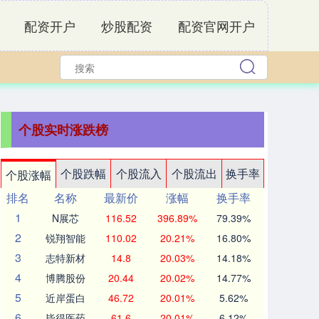
配资开户
炒股配资
配资官网开户
个股实时涨跌榜
个股跌幅
个股流入
个股流出
换手率
个股涨幅
排名
名称
最新价
涨幅
换手率
1
N展芯
116.52
396.89%
79.39%
2
锐翔智能
110.02
20.21%
16.80%
3
志特新材
14.8
20.03%
14.18%
4
博腾股份
20.44
20.02%
14.77%
5
近岸蛋白
46.72
20.01%
5.62%
6
毕得医药
61.6
20.01%
6.12%