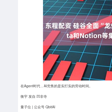
沪深300
4694.44
0.89
1.42%
43.13
0.9
在Agent时代，AI兜售的是实打实的劳动时间。
衡宇 发自 凹非寺
量子位 | 公众号 QbitAI