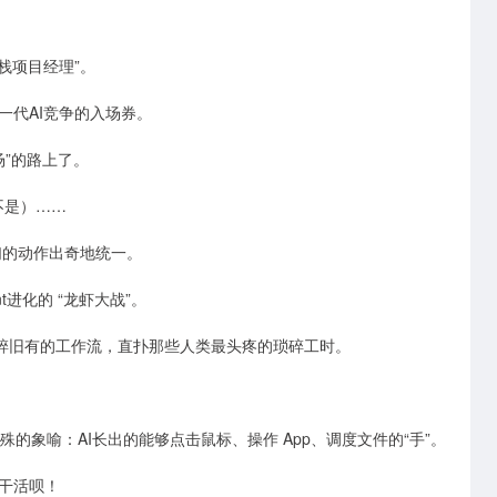
全栈项目经理”。
一代AI竞争的入场券。
场”的路上了。
（不是）……
厂们的动作出奇地统一。
t进化的 “龙虾大战”。
撕碎旧有的工作流，直扑那些人类最头疼的琐碎工时。
特殊的象喻：AI长出的能够点击鼠标、操作 App、调度文件的“手”。
干活呗！