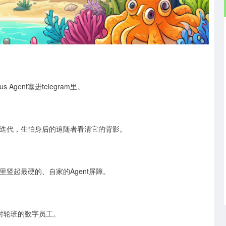
gent塞进telegram里。
狂上新迭代，生怕身后的追随者看清它的背影。
s办公生态里竖起最硬的、自家的Agent屏障。
4小时轮班的数字员工。