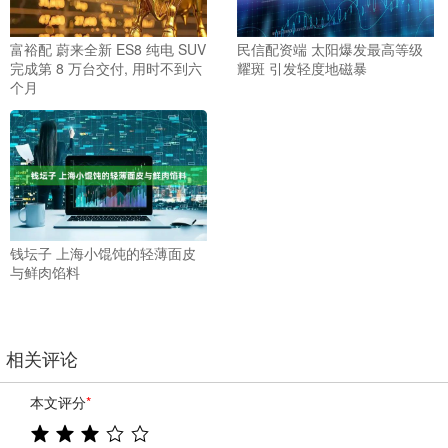
富裕配 蔚来全新 ES8 纯电 SUV
民信配资端 太阳爆发最高等级
完成第 8 万台交付, 用时不到六
耀斑 引发轻度地磁暴
个月
钱坛子 上海小馄饨的轻薄面皮
与鲜肉馅料
相关评论
本文评分
*