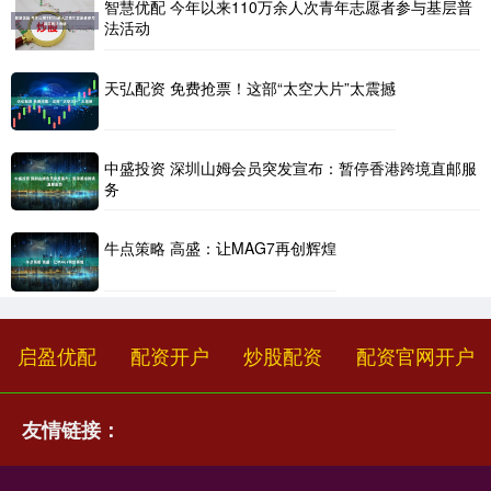
智慧优配 今年以来110万余人次青年志愿者参与基层普
法活动
天弘配资 免费抢票！这部“太空大片”太震撼
中盛投资 深圳山姆会员突发宣布：暂停香港跨境直邮服
务
牛点策略 高盛：让MAG7再创辉煌
启盈优配
配资开户
炒股配资
配资官网开户
友情链接：