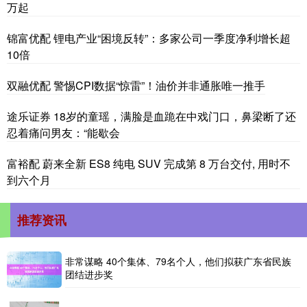
万起
锦富优配 锂电产业“困境反转”：多家公司一季度净利增长超
10倍
双融优配 警惕CPI数据“惊雷”！油价并非通胀唯一推手
途乐证券 18岁的童瑶，满脸是血跪在中戏门口，鼻梁断了还
忍着痛问男友：“能歇会
富裕配 蔚来全新 ES8 纯电 SUV 完成第 8 万台交付, 用时不
到六个月
推荐资讯
非常谋略 40个集体、79名个人，他们拟获广东省民族
团结进步奖